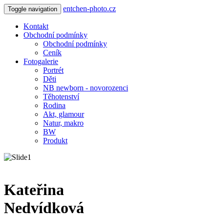
entchen-photo.cz
Toggle navigation
Kontakt
Obchodní podmínky
Obchodní podmínky
Ceník
Fotogalerie
Portrét
Děti
NB newborn - novorozenci
Těhotenství
Rodina
Akt, glamour
Natur, makro
BW
Produkt
Kateřina
Nedvídková